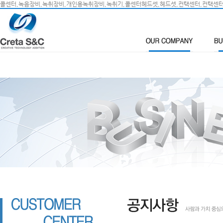
콜센터,녹음장비,녹취장비,개인용녹취장비,녹취기,콜센터헤드셋,헤드셋,컨택센터,컨택센