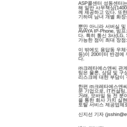
ASP콜센터 성동센터는
해 일반 사무책상(14
께 제공하고 있다. 또
기하며 남녀 개별 화장
뿐만 아니라 서버실 및 
AVAYA IP-Phone
다. 특히 통신 3사(LG
가능한 점이 최대 장점
이 밖에도 용답동 우체국
등)이 200미터 반경
다.
㈜크레타에스앤씨 관계
팅은 물론, 상담 및 
리스크에 대한 부담이 
한편 ㈜크레타에스앤씨는
문 기업으로, IT컨설팅, IT
거래, 모바일 등 전 
을 통한 회사 가치 실
토탈 서비스 제공업체로
신지선 기자 (jsshin@et