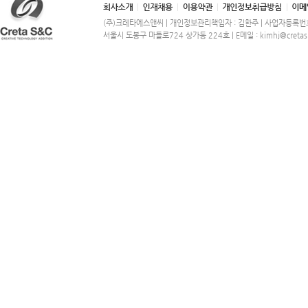
(주)크레타에스앤씨 | 개인정보관리책임자 : 김한주 | 사업자등록번호 
서울시 도봉구 마들로724 상가동 224호 | E메일 : kimhj@cretas