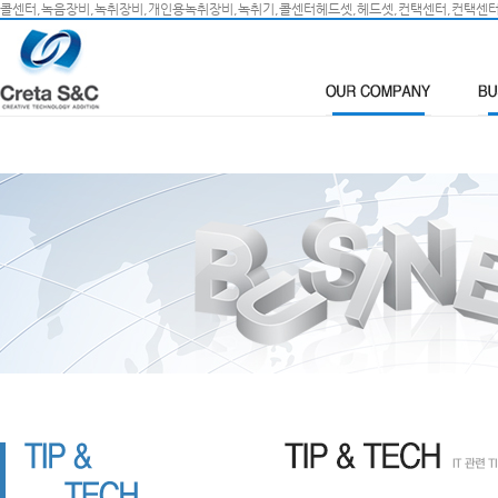
콜센터,녹음장비,녹취장비,개인용녹취장비,녹취기,콜센터헤드셋,헤드셋,컨택센터,컨택센